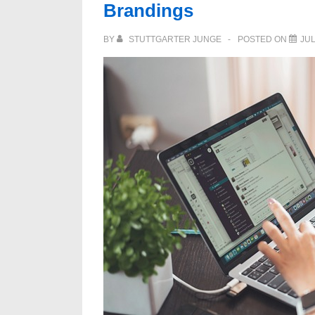
Brandings
BY
STUTTGARTER JUNGE
POSTED ON
JUL