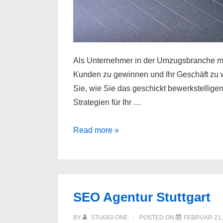
Als Unternehmer in der Umzugsbranche mü
Kunden zu gewinnen und Ihr Geschäft zu w
Sie, wie Sie das geschickt bewerkstellig
Strategien für Ihr …
So
Read more »
erstellen
Sie
effektive
Kampagnen
SEO Agentur Stuttgart
für
Ihr
BY
STUGGI ONE
POSTED ON
FEBRUAR 21,