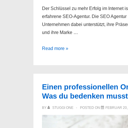
Der Schlüssel zu mehr Erfolg im Internet i
erfahrene SEO-Agentur. Die SEO Agentur Stu
Unternehmen dabei unterstützt, ihre Präse
und ihre Marke …
SEO
Read more »
Agentur
Stuttgart
Einen professionellen On
Was du bedenken musst
BY
STUGGI ONE
POSTED ON
FEBRUAR 20,