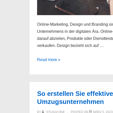
Online-Marketing, Design und Branding si
Unternehmens in der digitalen Ära. Online-M
darauf abzielen, Produkte oder Dienstleis
verkaufen. Design bezieht sich auf …
Die
Read more »
Kunst
des
Online-
Marketings,
So erstellen Sie effekti
Designs
Umzugsunternehmen
und
Brandings
BY
STUGGI ONE
POSTED ON
MÄRZ 5, 2023