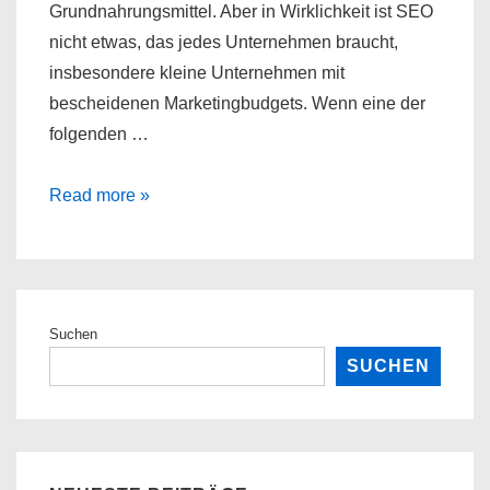
Grundnahrungsmittel. Aber in Wirklichkeit ist SEO
nicht etwas, das jedes Unternehmen braucht,
insbesondere kleine Unternehmen mit
bescheidenen Marketingbudgets. Wenn eine der
folgenden …
Gründe,
Read more »
warum
SEO
vielleicht
nicht
Suchen
das
SUCHEN
Richtige
für
Ihr
Unternehmen