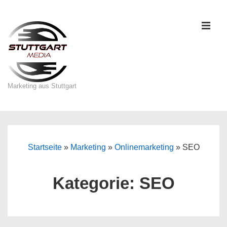
↓
Zum
ME
Inhalt
Marketing aus Stuttgart
Main
Navigation
Startseite
»
Marketing
»
Onlinemarketing
»
SEO
Kategorie:
SEO