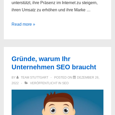
unterstützt, ihre Präsenz im Internet zu steigern,
ihren Umsatz zu erhöhen und ihre Marke …
SEO
Read more »
Agentur
Stuttgart
Gründe, warum Ihr
Unternehmen SEO braucht
BY
TEAM STUTTGART
POSTED ON
DEZEMBER 26,
2022
VERÖFFENTLICHT IN
SEO