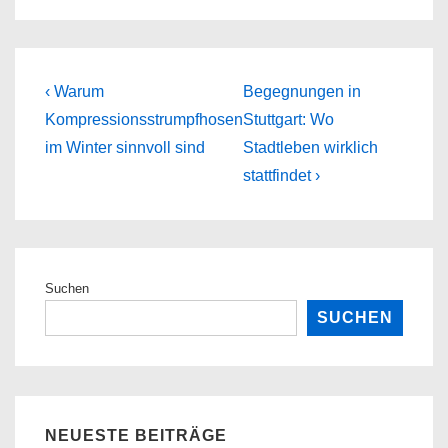
Beitragsnavigation
Previous
Next
‹ Warum
Begegnungen in
Post
Post
Kompressionsstrumpfhosen
Stuttgart: Wo
is
is
im Winter sinnvoll sind
Stadtleben wirklich
stattfindet ›
Suchen
SUCHEN
NEUESTE BEITRÄGE