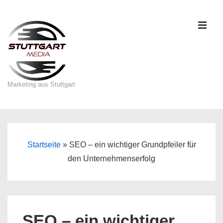
↓
Zum
ME
Inhalt
Marketing aus Stuttgart
Main
Navigation
Startseite
»
SEO – ein wichtiger Grundpfeiler für
den Unternehmenserfolg
SEO – ein wichtiger