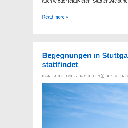
auch wieder relativieren. Stadtentwicklung
Stadtentwicklung
Read more »
als
Wertmotor
Begegnungen in Stuttgar
stattfindet
BY
STUGGI ONE
POSTED ON
DEZEMBER 30