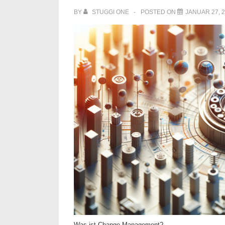
BY
STUGGI ONE
POSTED ON
JANUAR 27, 
Was ist Change Management?