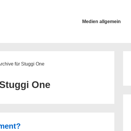
Main
Medien allgemein
Navigation
rchive für Stuggi One
Stuggi One
ment?