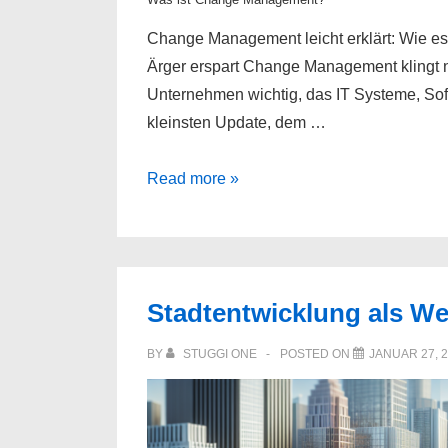
Change Management leicht erklärt: Wie es 
Ärger erspart Change Management klingt n
Unternehmen wichtig, das IT Systeme, Soft
kleinsten Update, dem …
Was
Read more »
ist
Change
Management?
Stadtentwicklung als W
BY
STUGGI ONE
POSTED ON
JANUAR 27, 