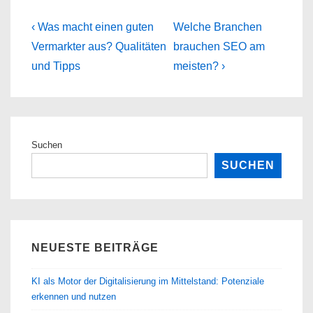
Beitragsnavigation
Previous
Next
‹ Was macht einen guten
Welche Branchen
Post
Post
Vermarkter aus? Qualitäten
brauchen SEO am
is
is
und Tipps
meisten? ›
Suchen
SUCHEN
NEUESTE BEITRÄGE
KI als Motor der Digitalisierung im Mittelstand: Potenziale
erkennen und nutzen