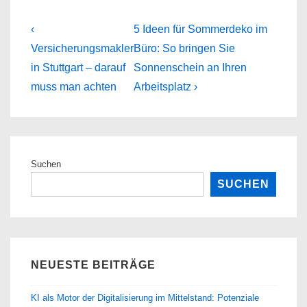
Beitragsnavigation
Previous
Next
‹
5 Ideen für Sommerdeko im
Post
Post
Versicherungsmakler
Büro: So bringen Sie
is
is
in Stuttgart – darauf
Sonnenschein an Ihren
muss man achten
Arbeitsplatz ›
Suchen
SUCHEN
NEUESTE BEITRÄGE
KI als Motor der Digitalisierung im Mittelstand: Potenziale