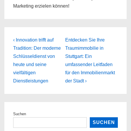
Marketing erzielen können!
Beitragsnavigation
Previous
Next
‹ Innovation trifft auf
Entdecken Sie Ihre
Post
Post
Tradition: Der moderne
Traumimmobilie in
is
is
Schlüsseldienst von
Stuttgart: Ein
heute und seine
umfassender Leitfaden
vielfältigen
für den Immobilienmarkt
Dienstleistungen
der Stadt ›
Suchen
SUCHEN