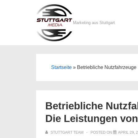
↓
Zum
Inhalt
Marketing aus Stuttgart
Startseite
»
Betriebliche Nutzfahrzeuge 
Betriebliche Nutzf
Die Leistungen von
STUTTGART TEAM
POSTED ON
APRIL 29, 