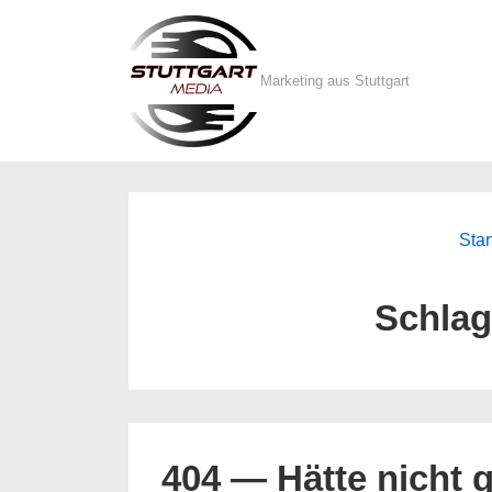
↓
Zum
Inhalt
Marketing aus Stuttgart
Star
Schla
404 — Hätte nicht g