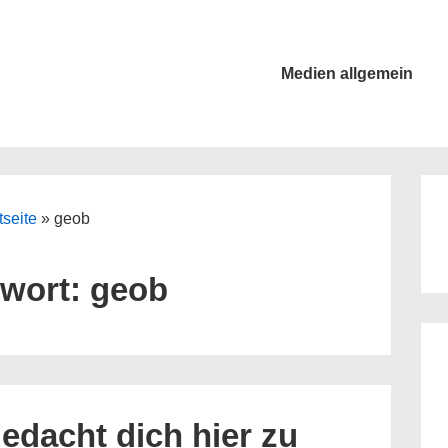
Main
Medien allgemein
Navigation
tseite
»
geob
gwort:
geob
edacht dich hier zu